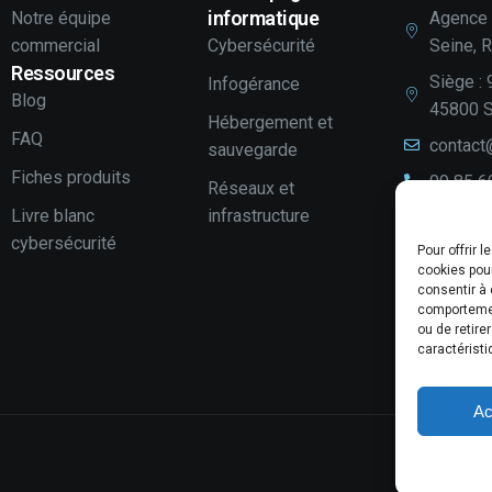
informatique
Notre équipe
Agence 
commercial
Cybersécurité
Seine, 
Ressources
Siège : 
Infogérance
Blog
45800 S
Hébergement et
FAQ
contact
sauvegarde
Fiches produits
09 85 6
Réseaux et
Livre blanc
infrastructure
LinkedI
cybersécurité
Pour offrir 
Youtube
cookies pour
Votre a
consentir à 
comportement
Laissez
ou de retire
caractéristi
Ac