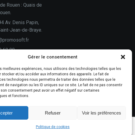
de Rouen : Quais de
Rouen.
94 Av. Denis Papin,
aint-Jean-de-Braye.
@promosoft.fr
0 60 00
Gérer le consentement
n
les meilleures expériences, nous utilisons des technologies telles que les
 stocker et/ou accéder aux informations des appareils. Le fait de
vis compte !
ces technologies nous permettra de traiter des données telles que le
 de navigation ou les ID uniques sur ce site. Le fait de ne pas consentir
-nous un avis.
r son consentement peut avoir un effet négatif sur certaines
ques et fonctions.
cepter
Refuser
Voir les préférences
Mentions légales
Politique de cookies
Politique de cookies