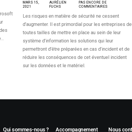
MARS 15,
AURÉLIEN
PAS ENCORE DE
2021
FUCHS
COMMENTAIRES
crosoft
Les risques en matière de sécurité ne cessent
ur
d’augmenter. Il est primordial pour les entreprises de
 des
toutes tailles de mettre en place au sein de leur
e…
système d’information les solutions qui leur
permettront d’être préparées en cas d’incident et de
réduire les conséquences de cet éventuel incident
sur les données et le matériel.
Qui sommes-nous ?
Accompagnement
Nous cont