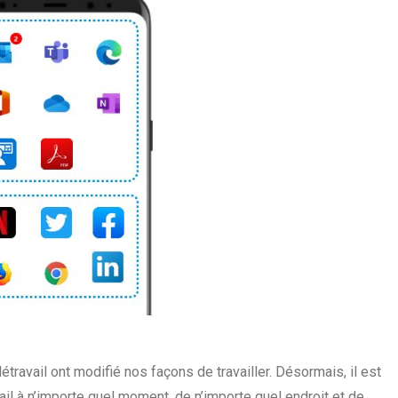
étravail ont modifié nos façons de travailler. Désormais, il est
il à n’importe quel moment, de n’importe quel endroit et de