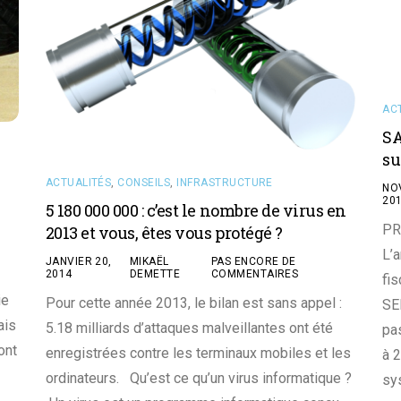
AC
SA
su
ACTUALITÉS
,
CONSEILS
,
INFRASTRUCTURE
NO
20
5 180 000 000 : c’est le nombre de virus en
PR
2013 et vous, êtes vous protégé ?
L’
JANVIER 20,
MIKAËL
PAS ENCORE DE
2014
DEMETTE
COMMENTAIRES
fis
ie
Pour cette année 2013, le bilan est sans appel :
SEP
ais
5.18 milliards d’attaques malveillantes ont été
pa
ont
enregistrées contre les terminaux mobiles et les
à 
ordinateurs. Qu’est ce qu’un virus informatique ?
sy