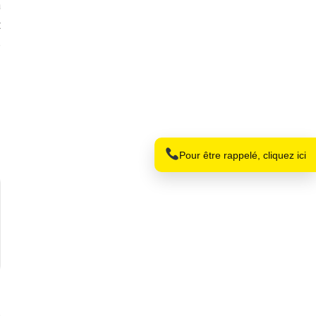
à
t
e
Nom
Téléphone
Pour être rappelé, cliquez ici