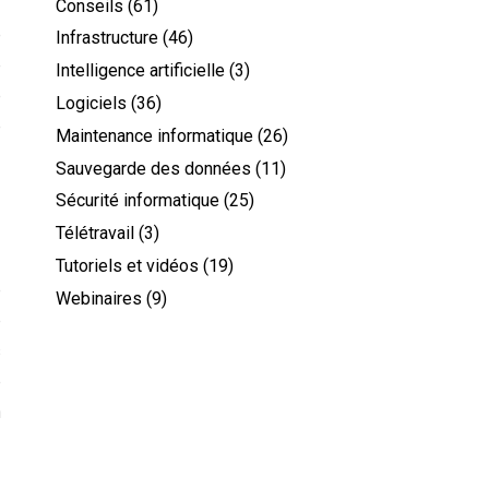
Conseils
(61)
e
Infrastructure
(46)
e
Intelligence artificielle
(3)
e
Logiciels
(36)
e
Maintenance informatique
(26)
Sauvegarde des données
(11)
Sécurité informatique
(25)
Télétravail
(3)
Tutoriels et vidéos
(19)
e
Webinaires
(9)
e
s
e
n