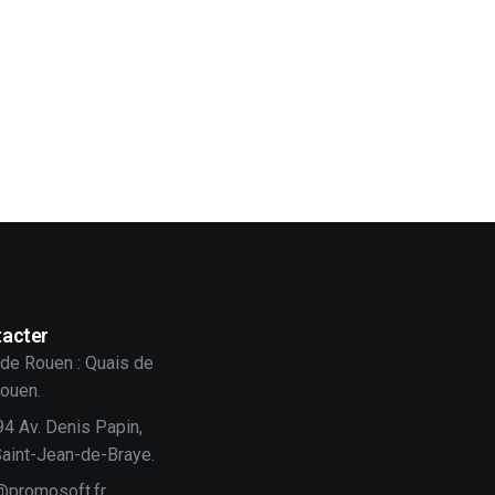
acter
de Rouen : Quais de
Rouen.
94 Av. Denis Papin,
aint-Jean-de-Braye.
@promosoft.fr