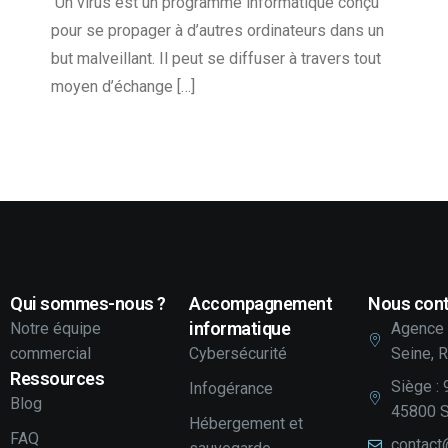
Un virus est un programme informatique conçu
pour se propager à d’autres ordinateurs dans un
but malveillant. Il peut se diffuser à travers tout
moyen d’échange […]
Qui sommes-nous ?
Accompagnement
Nous cont
informatique
Notre équipe
Agence 
commercial
Cybersécurité
Seine, 
Ressources
Siège : 
Infogérance
Blog
45800 S
Hébergement et
FAQ
contact