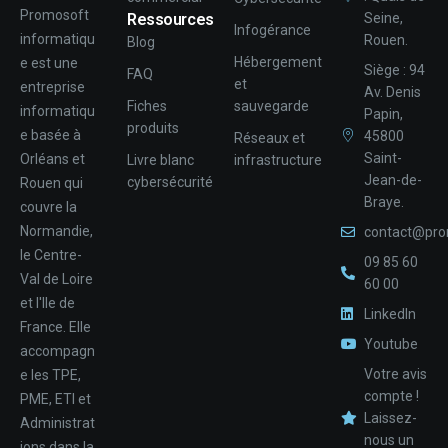
Promosoft
Ressources
Seine,
Infogérance
informatiqu
Rouen.
Blog
Hébergement
e est une
Siège : 94
FAQ
et
entreprise
Av. Denis
Fiches
sauvegarde
informatiqu
Papin,
produits
e basée à
45800
Réseaux et
Saint-
Orléans et
Livre blanc
infrastructure
Jean-de-
cybersécurité
Rouen qui
Braye.
couvre la
Normandie,
contact@pro
le Centre-
09 85 60
Val de Loire
60 00
et l'Ile de
LinkedIn
France. Elle
Youtube
accompagn
Votre avis
e les TPE,
compte !
PME, ETI et
Laissez-
Administrat
nous un
ions dans la