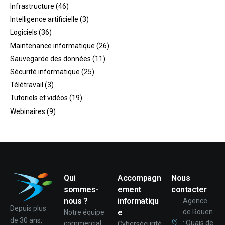
Infrastructure
(46)
Intelligence artificielle
(3)
Logiciels
(36)
Maintenance informatique
(26)
Sauvegarde des données
(11)
Sécurité informatique
(25)
Télétravail
(3)
Tutoriels et vidéos
(19)
Webinaires
(9)
Qui
Accompagn
Nous
sommes-
ement
contacter
nous ?
informatiqu
Agence
Depuis plus
e
de Rouen
Notre équipe
de 30 ans,
: Quais de
commercial
Cybersécurité