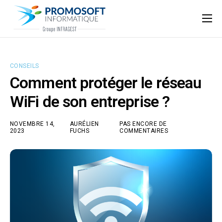
Qui sommes-nous ?
Accompagnement informatique
CONSEILS
Nos ressources
Comment protéger le réseau
Support
WiFi de son entreprise ?
NOVEMBRE 14,
AURÉLIEN
PAS ENCORE DE
2023
FUCHS
COMMENTAIRES