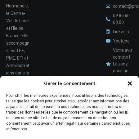
Normandie,
contact@pro
le Centre-
09 85 60
Val de Loire
60 00
et l'Ile de
LinkedIn
France. Elle
Youtube
accompagn
Votre avis
e les TPE,
compte !
PME, ETI et
Laissez-
Administrat
nous un
ions dans la
avis.
Nom
conception,
Gérer le consentement
le
déploiemen
Pour offrir les meilleures expériences, nous utilisons des technologies
Téléphone
telles que les cookies pour stocker et/ou accéder aux informations des
t et la
appareils. Le fait de consentir à ces technologies nous permettra de
maintenan
traiter des données telles que le comportement de navigation ou les ID
ce de leur
uniques sur ce site. Le fait de ne pas consentir ou de retirer son
consentement peut avoir un effet négatif sur certaines caractéristiques
système
et fonctions.
d'informati