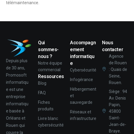
télémaintenance.
Qui
Accompagn
Nous
sommes-
ement
contacter
nous ?
informatiqu
Agence
Depuis plus
e
de Rouen
Notre équipe
de 30 ans,
: Quais de
commercial
Cybersécurité
Promosoft
Ressources
Seine,
Infogérance
informatiqu
Rouen.
Blog
Hébergement
e est une
Siège : 94
FAQ
et
entreprise
Av. Denis
Fiches
sauvegarde
informatiqu
Papin,
produits
e basée à
45800
Réseaux et
Saint-
Orléans et
Livre blanc
infrastructure
Jean-de-
cybersécurité
Rouen qui
Braye.
couvre la