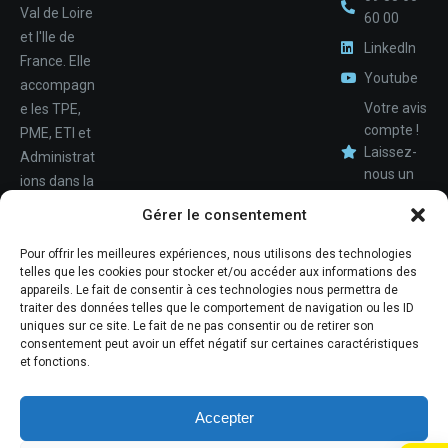
Val de Loire
60 00
et l'Ile de
LinkedIn
France. Elle
Youtube
accompagn
Votre avis
e les TPE,
compte !
PME, ETI et
Laissez-
Administrat
nous un
ions dans la
avis.
Nom
conception,
Gérer le consentement
le
déploiemen
Pour offrir les meilleures expériences, nous utilisons des technologies
Téléphone
telles que les cookies pour stocker et/ou accéder aux informations des
t et la
appareils. Le fait de consentir à ces technologies nous permettra de
maintenan
traiter des données telles que le comportement de navigation ou les ID
ce de leur
uniques sur ce site. Le fait de ne pas consentir ou de retirer son
consentement peut avoir un effet négatif sur certaines caractéristiques
système
et fonctions.
d'informati
ons.
Accepter