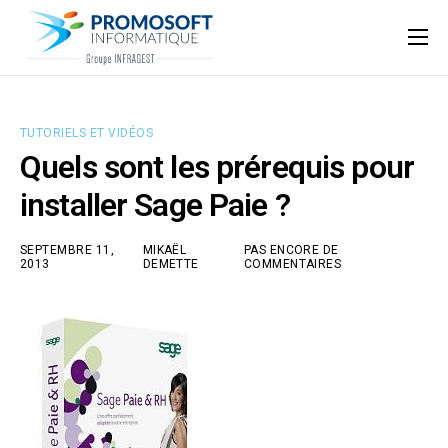
Qui sommes-nous ?
Accompagnement informatique
TUTORIELS ET VIDÉOS
Nos ressources
Quels sont les prérequis pour
Support
installer Sage Paie ?
SEPTEMBRE 11,
MIKAËL
PAS ENCORE DE
2013
DEMETTE
COMMENTAIRES