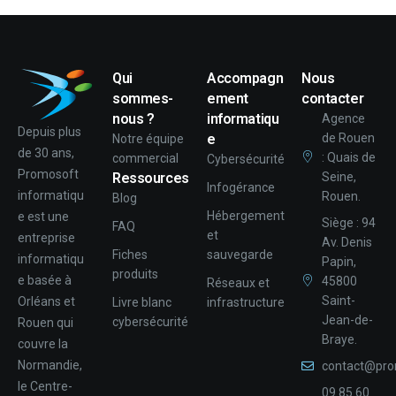
Qui
Accompagn
Nous
sommes-
ement
contacter
nous ?
informatiqu
Agence
Depuis plus
e
de Rouen
Notre équipe
de 30 ans,
: Quais de
commercial
Cybersécurité
Promosoft
Ressources
Seine,
Infogérance
informatiqu
Rouen.
Blog
Hébergement
e est une
Siège : 94
FAQ
et
entreprise
Av. Denis
Fiches
sauvegarde
informatiqu
Papin,
produits
e basée à
45800
Réseaux et
Saint-
Orléans et
Livre blanc
infrastructure
Jean-de-
cybersécurité
Rouen qui
Braye.
couvre la
Normandie,
contact@pro
le Centre-
09 85 60