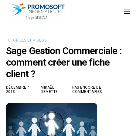
Qui sommes-nous ?
Accompagnement informatique
TUTORIELS ET VIDÉOS
Nos ressources
Sage Gestion Commerciale :
Support
comment créer une fiche
client ?
DÉCEMBRE 4,
MIKAËL
PAS ENCORE DE
2013
DEMETTE
COMMENTAIRES