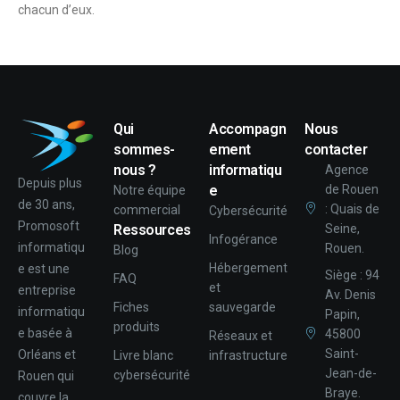
chacun d’eux.
Qui
Accompagn
Nous
sommes-
ement
contacter
nous ?
informatiqu
Agence
Depuis plus
e
de Rouen
Notre équipe
de 30 ans,
: Quais de
commercial
Cybersécurité
Promosoft
Ressources
Seine,
Infogérance
informatiqu
Rouen.
Blog
Hébergement
e est une
Siège : 94
FAQ
et
entreprise
Av. Denis
Fiches
sauvegarde
informatiqu
Papin,
produits
e basée à
45800
Réseaux et
Saint-
Orléans et
Livre blanc
infrastructure
Jean-de-
cybersécurité
Rouen qui
Braye.
couvre la