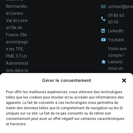
Normandie,
contact@pro
le Centre-
09 85 60
Val de Loire
60 00
et l'Ile de
LinkedIn
France. Elle
Youtube
accompagn
Votre avis
e les TPE,
compte !
PME, ETI et
Laissez-
Administrat
nous un
ions dans la
avis.
Nom
conception,
Gérer le consentement
le
déploiemen
Pour offrir les meilleures expériences, nous utilisons des technologies
Téléphone
telles que les cookies pour stocker et/ou accéder aux informations des
t et la
appareils. Le fait de consentir à ces technologies nous permettra de
maintenan
traiter des données telles que le comportement de navigation ou les ID
ce de leur
uniques sur ce site. Le fait de ne pas consentir ou de retirer son
consentement peut avoir un effet négatif sur certaines caractéristiques
système
et fonctions.
d'informati