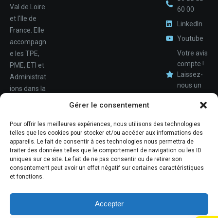
Val de Loire
60 00
et l'Ile de
LinkedIn
France. Elle
Youtube
accompagn
Votre avis
e les TPE,
compte !
PME, ETI et
Laissez-
Administrat
nous un
ions dans la
Nom
avis.
conception,
Gérer le consentement
le
déploiemen
Pour offrir les meilleures expériences, nous utilisons des technologies
Téléphone
telles que les cookies pour stocker et/ou accéder aux informations des
t et la
appareils. Le fait de consentir à ces technologies nous permettra de
maintenan
traiter des données telles que le comportement de navigation ou les ID
ce de leur
uniques sur ce site. Le fait de ne pas consentir ou de retirer son
consentement peut avoir un effet négatif sur certaines caractéristiques
système
et fonctions.
d'informati
ons.
Accepter