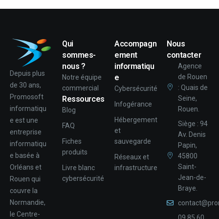
Qui
Accompagn
Nous
sommes-
ement
contacter
nous ?
informatiqu
Agence
Depuis plus
e
de Rouen
Notre équipe
de 30 ans,
: Quais de
commercial
Cybersécurité
Promosoft
Ressources
Seine,
Infogérance
informatiqu
Rouen.
Blog
Hébergement
e est une
Siège : 94
FAQ
et
entreprise
Av. Denis
Fiches
sauvegarde
informatiqu
Papin,
produits
e basée à
45800
Réseaux et
Saint-
Orléans et
Livre blanc
infrastructure
Jean-de-
cybersécurité
Rouen qui
Braye.
couvre la
Normandie,
contact@pro
le Centre-
09 85 60